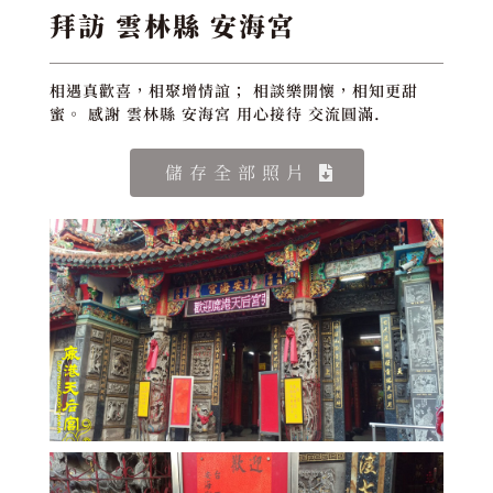
拜訪 雲林縣 安海宮
相遇真歡喜，相聚增情誼； 相談樂開懷，相知更甜
蜜。 感謝 雲林縣 安海宮 用心接待 交流圓滿.
儲存全部照片