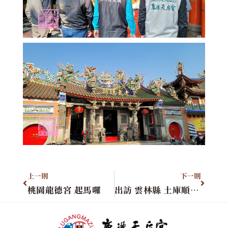
上一則
下一則
桃園龍德宮 起馬囉
出訪 雲林縣 土庫順天宮&斗南順安宮