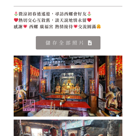
微涼初春逍遙遊，尋訪西螺會好友
熱切交心互敘舊，談天說地情永留
感謝
西螺 廣福宮 熱情接待
交流圓滿
儲存全部照片