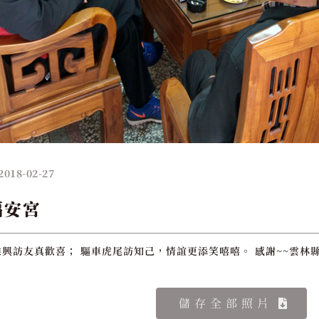
2018-02-27
福安宮
興訪友真歡喜； 驅車虎尾訪知己，情誼更添笑嘻嘻。 感謝~~雲林縣
儲存全部照片