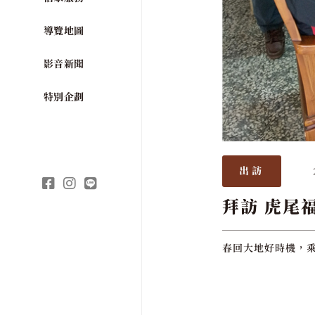
導覽地圖
影音新聞
特別企劃
出訪
拜訪 虎尾
春回大地好時機，乘