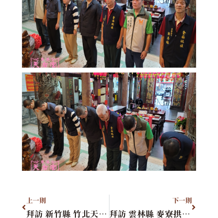
上一則
下一則
拜訪 新竹縣 竹北天后宮
拜訪 雲林縣 麥寮拱範宮