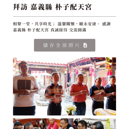
拜訪 嘉義縣 朴子配天宮
相聚一堂，共享時光； 溫馨關懷，願永安康。 感謝
嘉義縣 朴子配天宮 真誠接待 交流圓滿
儲存全部照片