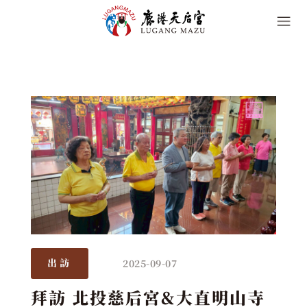
2025-09-07
出訪
拜訪 北投慈后宮&大直明山寺