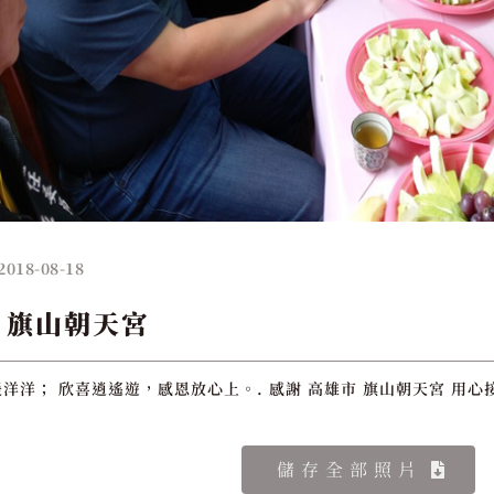
2018-08-18
 旗山朝天宮
洋洋； 欣喜逍遙遊，感恩放心上。. 感謝 高雄市 旗山朝天宮 用心
儲存全部照片