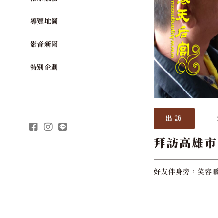
導覽地圖
影音新聞
特別企劃
出訪
拜訪高雄市
好友伴身旁，笑容暖