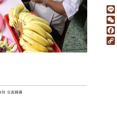
L
i
W
n
e
F
e
C
a
C
h
c
o
a
e
p
t
b
y
o
L
o
i
接待 交流圓滿
k
n
k