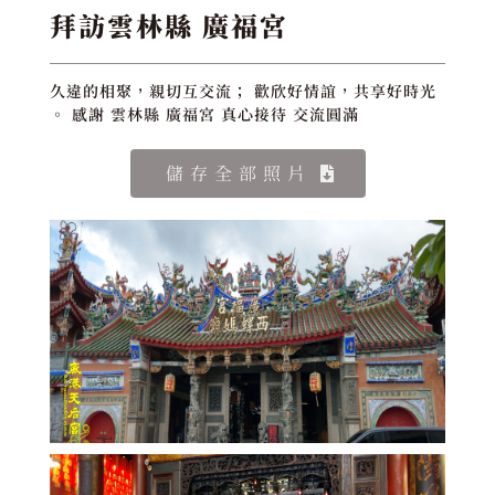
拜訪雲林縣 廣福宮
久違的相聚，親切互交流； 歡欣好情誼，共享好時光
。 感謝 雲林縣 廣福宮 真心接待 交流圓滿
儲存全部照片