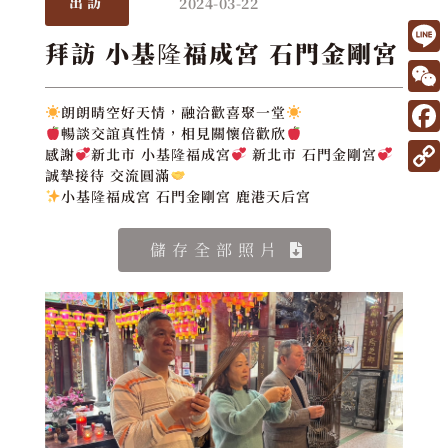
2024-03-22
出訪
拜訪 小基隆福成宮 石門金剛宮
L
i
W
朗朗晴空好天情，融洽歡喜聚一堂
n
暢談交誼真性情，相見關懷倍歡欣
e
F
感謝
新北市 小基隆福成宮
新北市 石門金剛宮
e
C
a
誠摯接待 交流圓滿
C
小基隆福成宮 石門金剛宮 鹿港天后宮
h
c
o
a
e
p
儲存全部照片
t
b
y
o
L
o
i
k
n
k