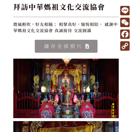
拜訪中華媽祖文化交流協會
L
微風輕吹，好友相隨； 相聚真好，愉悅相陪。 感謝中
i
W
華媽祖文化交流協會 真誠接待 交流圓滿
n
e
F
儲存全部照片
e
C
a
C
h
c
o
a
e
p
t
b
y
o
L
o
i
k
n
k