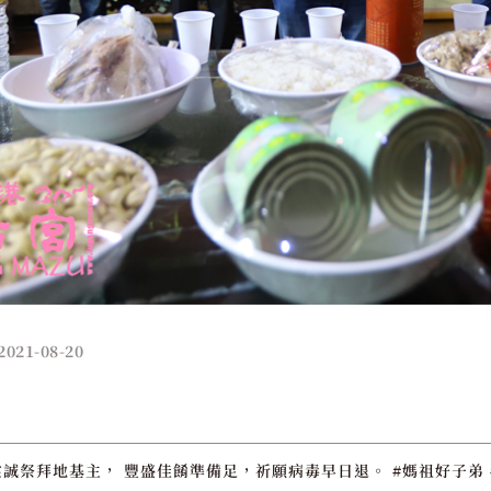
2021-08-20
誠祭拜地基主， 豐盛佳餚準備足，祈願病毒早日退。 #媽祖好子弟 