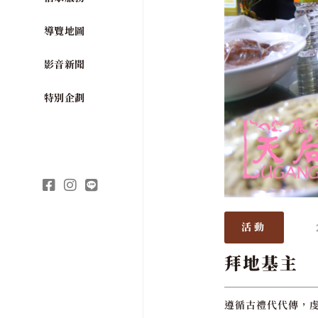
導覽地圖
影音新聞
特別企劃
活動
拜地基主
遵循古禮代代傳，虔