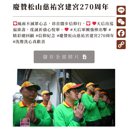
慶贊松山慈祐宮建宮270周年
L
風雨不滅眾心志，昂首闊步信仰行，
天后出巡
i
W
福祿壽，虔誠祈禱心悅寧。
#天后軍團強棒出擊 #
精彩總回顧 #信仰紀念 #慶贊松山慈祐宮建宮270周年
n
e
F
#洗塵洗心真歡喜
e
C
a
C
儲存全部照片
h
c
o
a
e
p
t
b
y
o
L
o
i
k
n
k