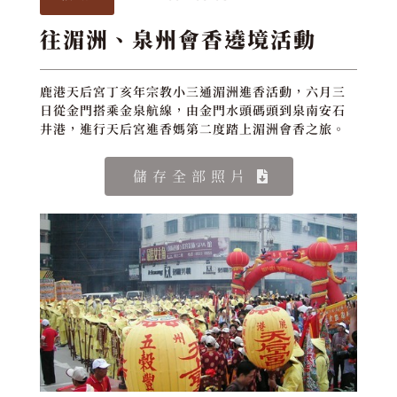
往湄洲、泉州會香遶境活動
鹿港天后宮丁亥年宗教小三通湄洲進香活動，六月三
日從金門搭乘金泉航線，由金門水頭碼頭到泉南安石
井港，進行天后宮進香媽第二度踏上湄洲會香之旅。
儲存全部照片