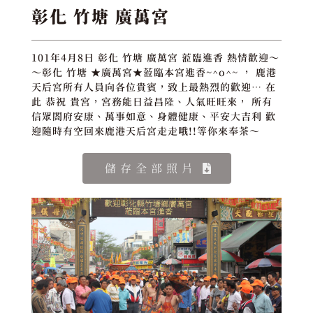
彰化 竹塘 廣萬宮
101年4月8日 彰化 竹塘 廣萬宮 蒞臨進香 熱情歡迎～
～彰化 竹塘 ★廣萬宮★蒞臨本宮進香~^o^~ ， 鹿港
天后宮所有人員向各位貴賓，致上最熱烈的歡迎… 在
此 恭祝 貴宮，宮務能日益昌隆、人氣旺旺來， 所有
信眾閤府安康、萬事如意、身體健康、平安大吉利 歡
迎隨時有空回來鹿港天后宮走走哦!!等你來奉茶～
儲存全部照片