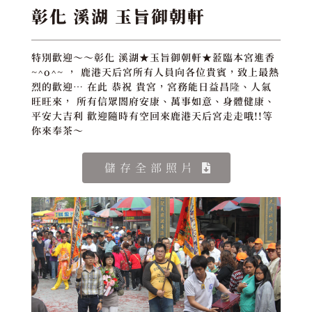
彰化 溪湖 玉旨御朝軒
特別歡迎～～彰化 溪湖★玉旨御朝軒★蒞臨本宮進香
~^o^~ ， 鹿港天后宮所有人員向各位貴賓，致上最熱
烈的歡迎… 在此 恭祝 貴宮，宮務能日益昌隆、人氣
旺旺來， 所有信眾閤府安康、萬事如意、身體健康、
平安大吉利 歡迎隨時有空回來鹿港天后宮走走哦!!等
你來奉茶～
儲存全部照片