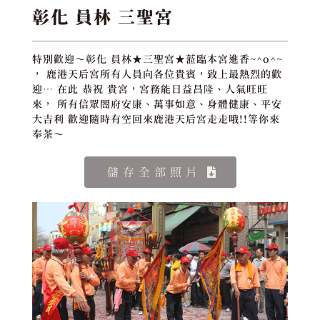
彰化 員林 三聖宮
特別歡迎～彰化 員林★三聖宮★蒞臨本宮進香~^o^~
， 鹿港天后宮所有人員向各位貴賓，致上最熱烈的歡
迎… 在此 恭祝 貴宮，宮務能日益昌隆、人氣旺旺
來， 所有信眾閤府安康、萬事如意、身體健康、平安
大吉利 歡迎隨時有空回來鹿港天后宮走走哦!!等你來
奉茶～
儲存全部照片