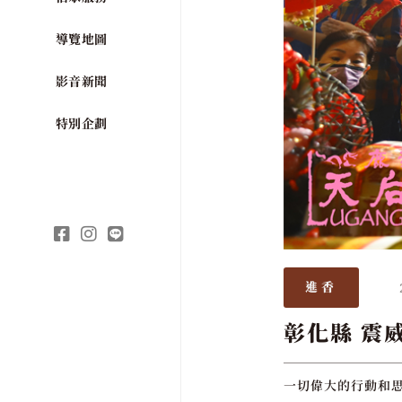
導覽地圖
影音新聞
特別企劃
進香
彰化縣 震
一切偉大的行動和思