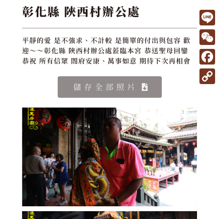
彰化縣 陜西村辦公處
L
平靜的愛 是不強求、不計較 是簡單的付出與包容 歡
i
W
迎～～彰化縣 陜西村辦公處蒞臨本宮 恭送聖母回鑾
恭祝 所有信眾 閤府安康、萬事如意 期待下次再相會
n
e
F
e
C
a
儲存全部照片
C
h
c
o
a
e
p
t
b
y
o
L
o
i
k
n
k