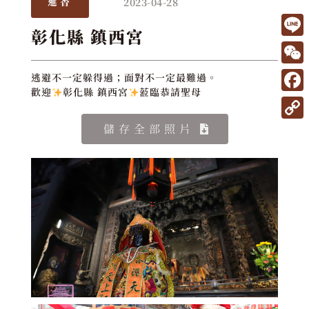
2023-04-28
進香
彰化縣 鎮西宮
L
i
W
逃避不一定躲得過；面對不一定最難過。
n
歡迎
彰化縣 鎮西宮
蒞臨恭請聖母
e
F
e
C
a
C
儲存全部照片
h
c
o
a
e
p
t
b
y
o
L
o
i
k
n
k