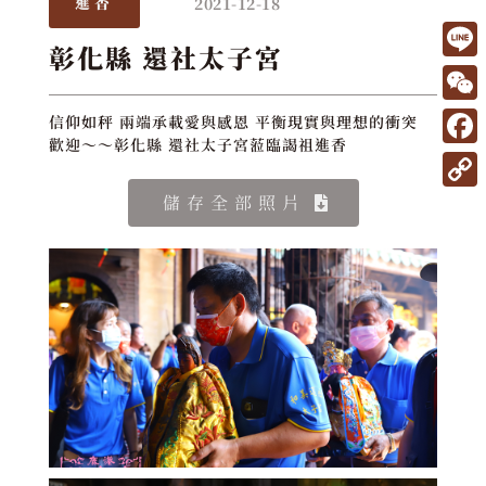
2021-12-18
進香
彰化縣 還社太子宮
L
i
W
信仰如秤 兩端承載愛與感恩 平衡現實與理想的衝突
n
歡迎～～彰化縣 還社太子宮蒞臨謁祖進香
e
F
e
C
a
C
儲存全部照片
h
c
o
a
e
p
t
b
y
o
L
o
i
k
n
k