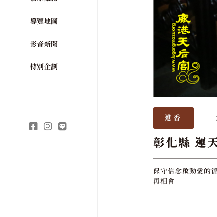
導覽地圖
影音新聞
特別企劃
進香
彰化縣 運
保守信念啟動愛的循
再相會