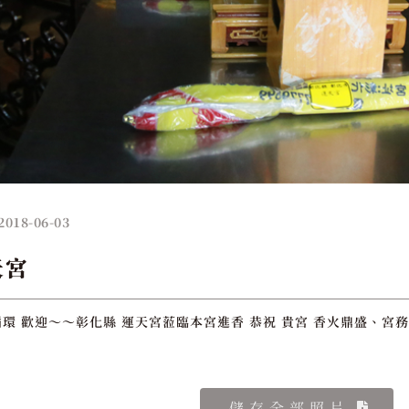
2018-06-03
天宮
環 歡迎～～彰化縣 運天宮蒞臨本宮進香 恭祝 貴宮 香火鼎盛、宮務
儲存全部照片