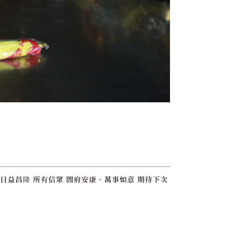
日益昌隆 所有信眾 閤府安康、萬事如意 期待下次