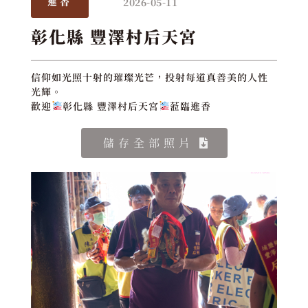
2026-05-11
進香
彰化縣 豐澤村后天宮
信仰如光照十射的璀璨光芒，投射每道真善美的人性
光輝。
歡迎
彰化縣 豐澤村后天宮
蒞臨進香
儲存全部照片