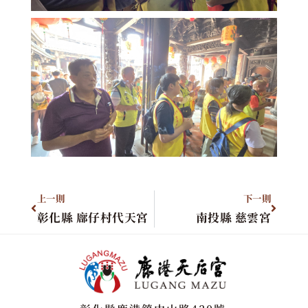
上一則
下一則
彰化縣 廍仔村代天宮
南投縣 慈雲宮