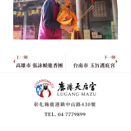
上一則
下一則
高雄市 張詠幀進香團
台南市 玉旨護庇宮
彰化縣鹿港鎮中山路430號
TEL. 04 7779899