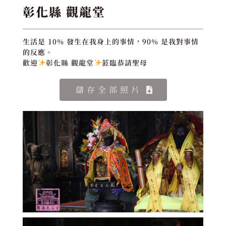
彰化縣 觀龍堂
生活是 10% 發生在我身上的事情，90% 是我對事情
的反應。
歡迎
彰化縣 觀龍堂
蒞臨恭請聖母
儲存全部照片