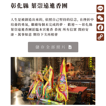
彰化縣 葉崇遠進香團
L
人生是被創造出來的, 依照自己堅持的信念, 在挫折中
i
W
培養的勇氣, 繼續每個未完成的夢。 歡迎～～彰化縣
葉崇遠進香團蒞臨本宮進香 恭祝 所有信眾 閤府安
n
e
F
康、萬事如意 期待下次再相會
e
C
a
C
儲存全部照片
h
c
o
a
e
p
t
b
y
o
L
o
i
k
n
k