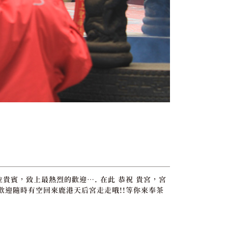
位貴賓，致上最熱烈的歡迎…. 在此 恭祝 貴宮，宮
歡迎隨時有空回來鹿港天后宮走走哦!!等你來奉茶