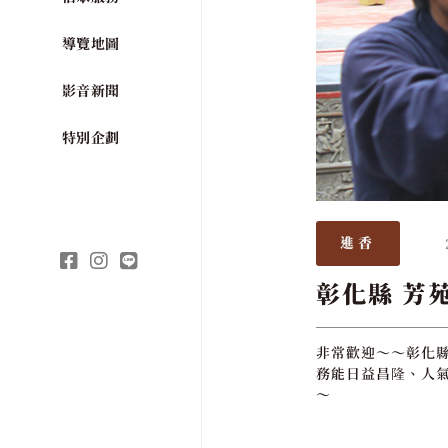
導覽地圖
影音新聞
特別企劃
進香
彰化縣 芳
非常歡迎～～彰化縣
務能日益昌隆、人氣
～