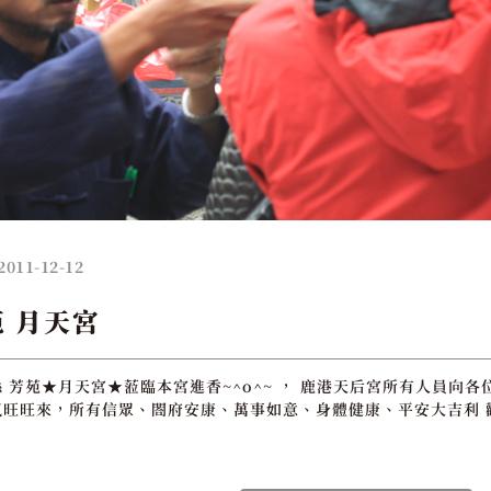
2011-12-12
苑 月天宮
 芳苑★月天宮★蒞臨本宮進香~^o^~ ， 鹿港天后宮所有人員向各
旺旺來，所有信眾、閤府安康、萬事如意、身體健康、平安大吉利 