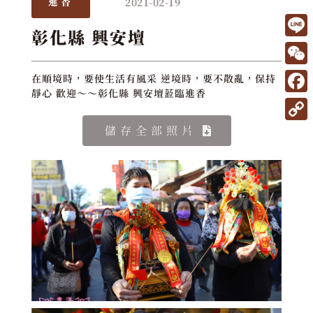
2021-02-19
進香
彰化縣 興安壇
L
i
W
在順境時，要使生活有風采 逆境時，要不散亂，保持
n
靜心 歡迎～～彰化縣 興安壇蒞臨進香
e
F
e
C
a
C
儲存全部照片
h
c
o
a
e
p
t
b
y
o
L
o
i
k
n
k