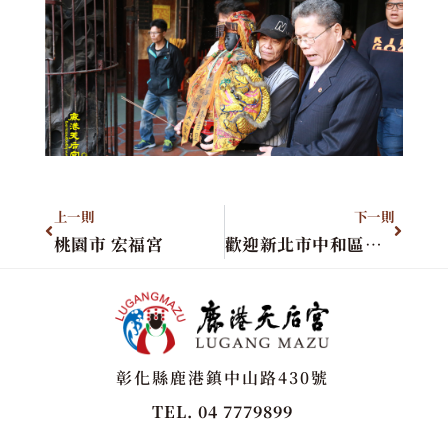
上一則
下一則
桃園市 宏福宮
歡迎新北市中和區財團法人中和廣濟宮蒞臨本宮恭請聖母
彰化縣鹿港鎮中山路430號
TEL. 04 7779899