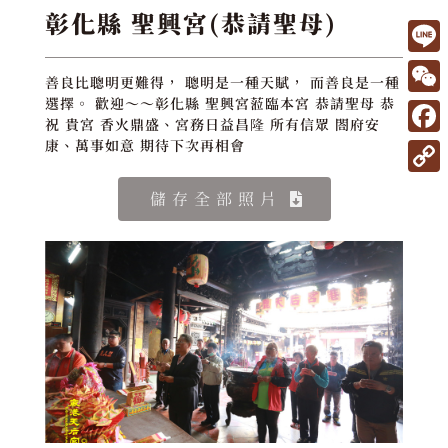
彰化縣 聖興宮(恭請聖母)
L
善良比聰明更難得， 聰明是一種天賦， 而善良是一種
i
W
選擇。 歡迎～～彰化縣 聖興宮蒞臨本宮 恭請聖母 恭
祝 貴宮 香火鼎盛、宮務日益昌隆 所有信眾 閤府安
n
e
F
康、萬事如意 期待下次再相會
e
C
a
C
儲存全部照片
h
c
o
a
e
p
t
b
y
o
L
o
i
k
n
k