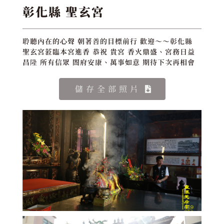
彰化縣 聖玄宮
聆聽內在的心聲 朝著善的目標前行 歡迎～～彰化縣
聖玄宮蒞臨本宮進香 恭祝 貴宮 香火鼎盛、宮務日益
昌隆 所有信眾 閤府安康、萬事如意 期待下次再相會
儲存全部照片