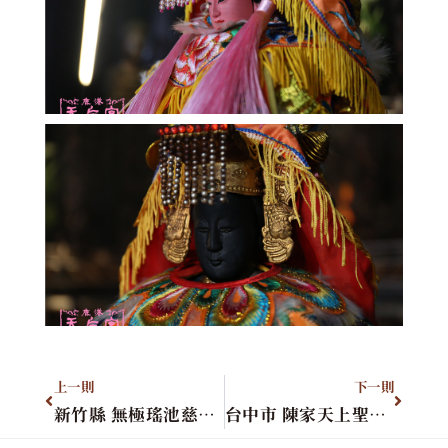
上一則
下一則
新竹縣 無極瑤池慈心宮
台中市 陳家天上聖母(聖遊會)