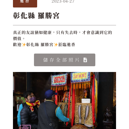
2023-04-27
進香
彰化縣 羅勝宮
真正的友誼猶如健康，只有失去時，才會意識到它的
價值。
歡迎
彰化縣 羅勝宮
蒞臨進香
儲存全部照片