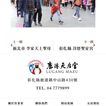
上一則
下一則
新北市 李家天上聖母
彰化縣 洋厝聖安宮
彰化縣鹿港鎮中山路430號
TEL. 04 7779899
關於管委會
聯絡我們
網站地圖
友站連結