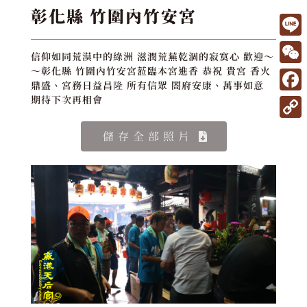
彰化縣 竹圍內竹安宮
L
信仰如同荒漠中的綠洲 滋潤荒蕪乾涸的寂寞心 歡迎～
i
W
～彰化縣 竹圍內竹安宮蒞臨本宮進香 恭祝 貴宮 香火
鼎盛、宮務日益昌隆 所有信眾 閤府安康、萬事如意
n
e
F
期待下次再相會
e
C
a
C
儲存全部照片
h
c
o
a
e
p
t
b
y
o
L
o
i
k
n
k