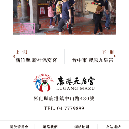
上一則
下一則
新竹縣 新社保安宮
台中市 豐原九皇宮
彰化縣鹿港鎮中山路430號
TEL. 04 7779899
關於管委會
聯絡我們
網站地圖
友站連結