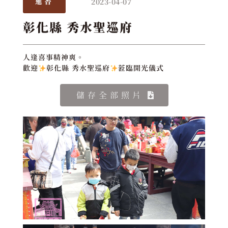
2023-04-07
進香
彰化縣 秀水聖巡府
人逢喜事精神爽。
歡迎
彰化縣 秀水聖巡府
蒞臨開光儀式
儲存全部照片