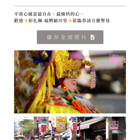
平常心就是最自在、最愉快的心。
歡迎
彰化縣 福興穎川堂
蒞臨恭請分靈聖母
儲存全部照片