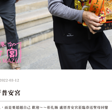
2022-03-12
厝普安宮
，而是要超越自己 歡迎～～彰化縣 盧厝普安宮蒞臨恭送聖母回鑾