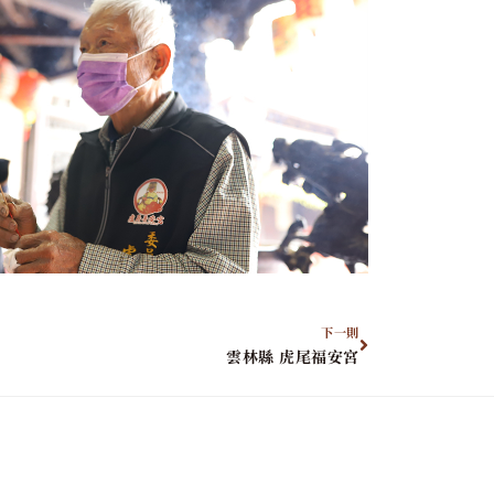
下一則
雲林縣 虎尾福安宮