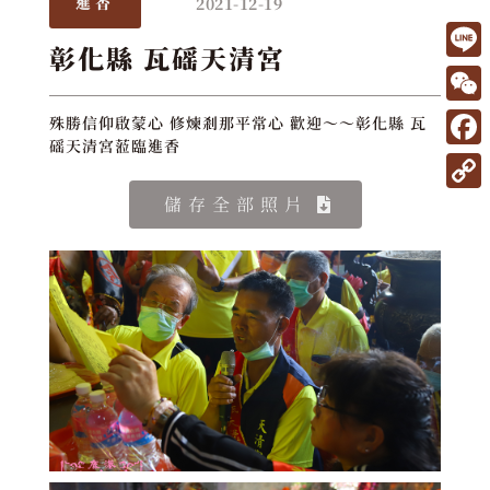
2021-12-19
進香
彰化縣 瓦磘天清宮
L
i
W
殊勝信仰啟蒙心 修煉剎那平常心 歡迎～～彰化縣 瓦
n
磘天清宮蒞臨進香
e
F
e
C
a
C
儲存全部照片
h
c
o
a
e
p
t
b
y
o
L
o
i
k
n
k