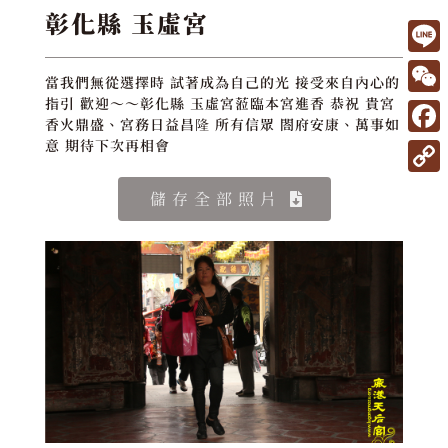
彰化縣 玉虛宮
L
當我們無從選擇時 試著成為自己的光 接受來自內心的
i
W
指引 歡迎～～彰化縣 玉虛宮蒞臨本宮進香 恭祝 貴宮
香火鼎盛、宮務日益昌隆 所有信眾 閤府安康、萬事如
n
e
F
意 期待下次再相會
e
C
a
C
儲存全部照片
h
c
o
a
e
p
t
b
y
o
L
o
i
k
n
k