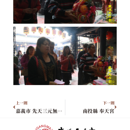
上一則
下一則
嘉義市 先天三元無極瑤池金母宮
南投縣 奉天宮