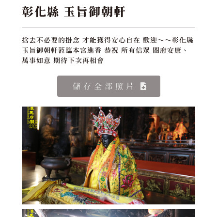
彰化縣 玉旨御朝軒
捨去不必要的掛念 才能獲得安心自在 歡迎～～彰化縣
玉旨御朝軒蒞臨本宮進香 恭祝 所有信眾 閤府安康、
萬事如意 期待下次再相會
儲存全部照片