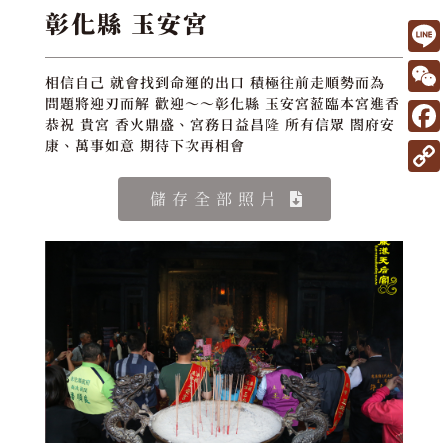
彰化縣 玉安宮
L
相信自己 就會找到命運的出口 積極往前走順勢而為
i
W
問題將迎刃而解 歡迎～～彰化縣 玉安宮蒞臨本宮進香
恭祝 貴宮 香火鼎盛、宮務日益昌隆 所有信眾 閤府安
n
e
F
康、萬事如意 期待下次再相會
e
C
a
C
儲存全部照片
h
c
o
a
e
p
t
b
y
o
L
o
i
k
n
k