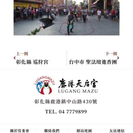
上一則
下一則
彰化縣 巡狩宮
台中市 聖法壇進香團
彰化縣鹿港鎮中山路430號
TEL. 04 7779899
關於管委會
聯絡我們
網站地圖
友站連結