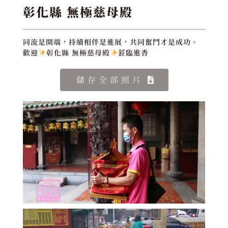
彰化縣 無極慈母殿
同流是開端，持續相伴是進展，共同奮鬥才是成功。
歡迎
彰化縣 無極慈母殿
蒞臨進香
儲存全部照片