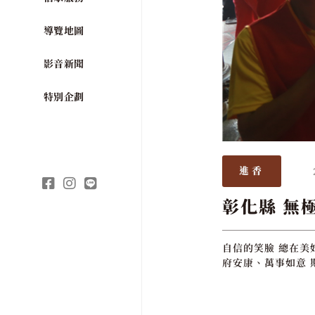
導覽地圖
影音新聞
特別企劃
進香
彰化縣 無
自信的笑臉 總在美
府安康、萬事如意 