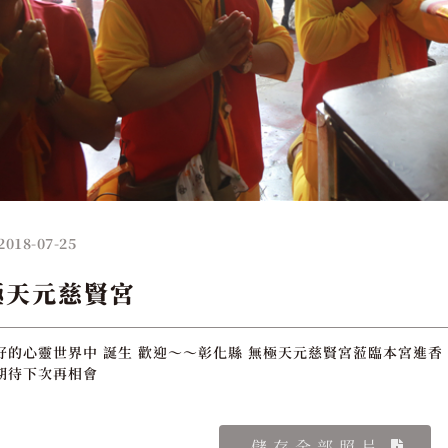
2018-07-25
極天元慈賢宮
好的心靈世界中 誕生 歡迎～～彰化縣 無極天元慈賢宮蒞臨本宮進香 
期待下次再相會
儲存全部照片