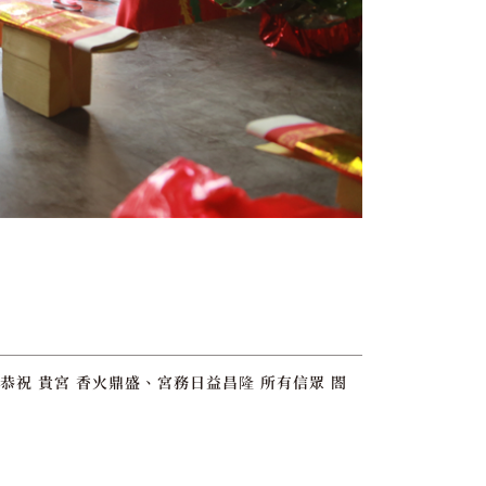
恭祝 貴宮 香火鼎盛、宮務日益昌隆 所有信眾 閤