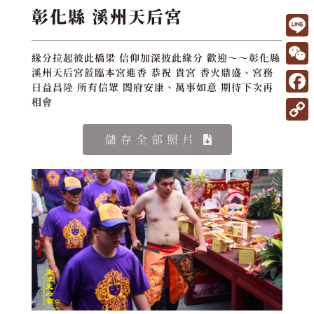
彰化縣 溪州天后宮
L
緣分拉起彼此橋梁 信仰加深彼此緣分 歡迎～～彰化縣
i
W
溪州天后宮蒞臨本宮進香 恭祝 貴宮 香火鼎盛、宮務
日益昌隆 所有信眾 閤府安康、萬事如意 期待下次再
n
e
F
相會
e
C
a
C
儲存全部照片
h
c
o
a
e
p
t
b
y
o
L
o
i
k
n
k