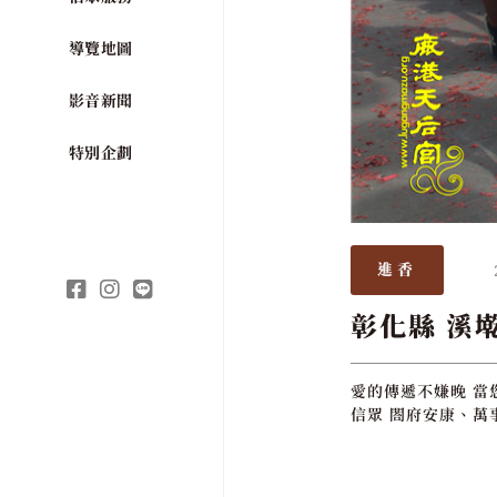
導覽地圖
影音新聞
特別企劃
進香
彰化縣 溪
愛的傳遞不嫌晚 當
信眾 閤府安康、萬