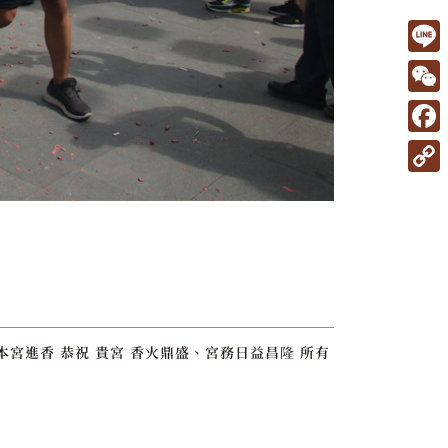
L
i
W
n
e
F
e
C
a
C
h
c
o
a
e
p
t
b
y
o
L
o
i
宮進香 恭祝 貴宮 香火鼎盛、宮務日益昌隆 所有
k
n
k