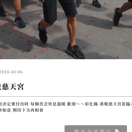
2018-10-06
墘慈天宮
您決定要付出時 每個善念皆是溫暖 歡迎～～彰化縣 溪墘慈天宮蒞臨本
事如意 期待下次再相會
儲存全部照片