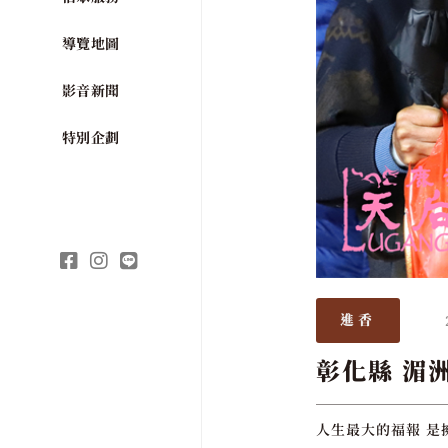
導覽地圖
影音新聞
特別企劃
進香
彰化縣 湄
人生最大的福報 是