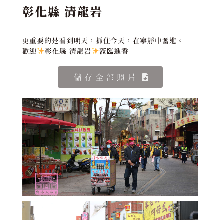
彰化縣 清龍岩
更重要的是看到明天，抓住今天，在寧靜中奮進。
歡迎
彰化縣 清龍岩
蒞臨進香
儲存全部照片