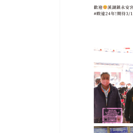
歡迎
溪湖鎮永安
#睽違24年!期待3