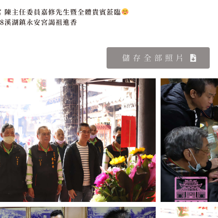
宮 陳主任委員嘉修先生暨全體貴賓蒞臨
/18溪湖鎮永安宮謁祖進香
儲存全部照片