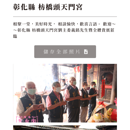
彰化縣 枋橋頭天門宮
相聚一堂，美好時光， 相談愉快，歡喜言語。 歡迎～
～彰化縣 枋橋頭天門宮劉主委義銘先生暨全體貴賓蒞
臨
儲存全部照片