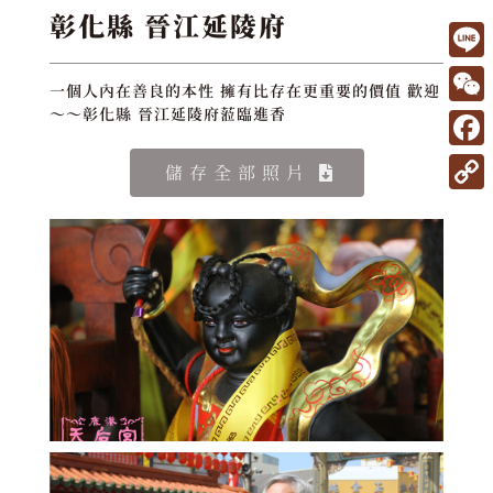
彰化縣 晉江延陵府
L
一個人內在善良的本性 擁有比存在更重要的價值 歡迎
i
W
～～彰化縣 晉江延陵府蒞臨進香
n
e
F
儲存全部照片
e
C
a
C
h
c
o
a
e
p
t
b
y
o
L
o
i
k
n
k