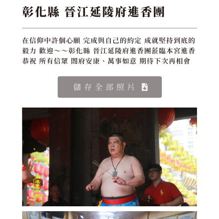
彰化縣 晉江延陵府進香團
在信仰中許個心願 完成與自己的約定 成就堅持到底的
毅力 歡迎～～彰化縣 晉江延陵府進香團蒞臨本宮進香
恭祝 所有信眾 閤府安康、萬事如意 期待下次再相會
儲存全部照片