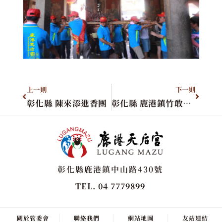
上一則
下一則
彰化縣 陳來添進香團
彰化縣 鹿港鎮竹敢郊四媽會
彰化縣鹿港鎮中山路430號
TEL. 04 7779899
關於管委會
聯絡我們
網站地圖
友站連結