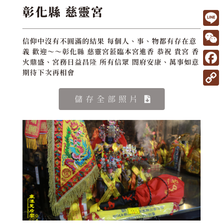
彰化縣 慈靈宮
L
信仰中沒有不圓滿的結果 每個人、事、物都有存在意
i
W
義 歡迎～～彰化縣 慈靈宮蒞臨本宮進香 恭祝 貴宮 香
火鼎盛、宮務日益昌隆 所有信眾 閤府安康、萬事如意
n
e
F
期待下次再相會
e
C
a
C
儲存全部照片
h
c
o
a
e
p
t
b
y
o
L
o
i
k
n
k