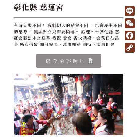
彰化縣 慈蓮宮
L
有時立場不同， 我們切入的點會不同， 也會產生不同
i
W
的思考， 無須對立只需要傾聽。 歡迎～～彰化縣 慈
蓮宮蒞臨本宮進香 恭祝 貴宮 香火鼎盛、宮務日益昌
n
e
F
隆 所有信眾 閤府安康、萬事如意 期待下次再相會
e
C
a
C
儲存全部照片
h
c
o
a
e
p
t
b
y
o
L
o
i
k
n
k