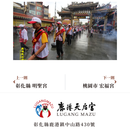
上一則
下一則
彰化縣 明聖宮
桃園市 宏福宮
彰化縣鹿港鎮中山路430號